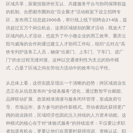
区域共享，探索技能评价互认、共建服务平台与协同保障权益
的机制。合肥都市圈则在“百企聚才”活动框架下设立招聘专
区，发布用工信息超2000条，举行线上线下招聘会214场，提
供超过五万个岗位机会。这类区域级别的聚才活动，既放大了
区域内的人才流动，也提升了中小微企业的用工效率。重庆云
阳与威海的合作则通过建立人才协同工作站，组织“点对点”高
铁专列护送务工人员，确保“出家门、上车门、下车门、进厂
门”的全过程无缝对接。这种以交通便利性为支点的协作模
式，凸显了区域之间在劳动力流动中的效率与公平性。
从总体上看，这些实践呈现出一个清晰的趋势：跨区域就业生
态正在从信息发布向“全链条服务”进化，通过数智平台赋能、
品牌联动扩展、政策精准滴灌与服务闭环管理，形成政府引
导、市场运作、多方参与的协作新模式。劳动者因此获得更广
阔的就业路径，区域经济也因此注入持续的人力资本动能。这
种模式的核心在于对“体验式服务”的持续追求：不仅要让求职
者知道有机会，更要让他们在需要时获得培训、资格认证、职