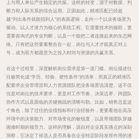
上与用人单位产生稳定的共振。这样的转变，源于对数据、判
断力和人际关系的综合运用。正因如此，精准匹配已经超
越“列出条件就能招到人”的表面逻辑，走向一个以业务场景为
驱动、以人才潜力为核心的系统工程。它需要技术的辅助，更
需要咨询式的专业判断，以及一个能把二者连接起来的生态网
络。只有把这些要素整合在一起，岗位与人才才能真正对上
号，成为双方都愿意为之投入时间与资源的共赢关系。
在这个过程里，深度解析岗位需求是第一道门槛。岗位描述往
往被简化成“学历、经验、硬性条件”的清单，而真正的精准匹
配要求企业管理层和人力资源团队把业务场景说清楚。这不仅
仅是对岗位的技术要求，更是对工作节奏、决策边界、跨团队
协作方式以及面临的关键挑战的清晰勾勒。比如，销售总监这
个角色，除了过往的业绩指标和行业经验外，更要看他在高压
环境中的决策能力、对市场变化的敏锐度，以及带领团队穿越
困难时期的领导力。这样的理解，源自对企业真实痛点的深刻
洞察，它决定了候选人是否具备在企业特定阶段发挥作用的潜