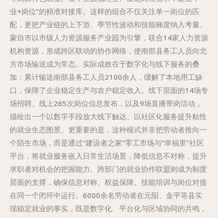
业+岗位”的精准对接库。这样的组合不仅关注单一岗位的匹
配，更把产业链的上下游、季节性波动和技能梯度纳入考量。
蒙自市以市级人力资源服务产业园为引擎，联合14家人力资源
机构资源，形成跨区联动的协作网络，使南部县务工人员向北
方市场输送成为常态。实际成效在于数字化与线下服务的叠
加：累计输送南部县务工人员2100余人，缓解了本地用工缺
口，保障了企业稳定生产与农户稳定收入。线下层面的14场专
场招聘、线上265次岗位信息发布，以及9场直播带岗活动，
描绘出一个以数字手段放大线下触达、以社区化服务提升粘性
的就业生态图景。更重要的是，这种模式并非把劳动者推向一
个陌生市场，而是通过“建设者之家”零工市场与“幸福里”社区
平台，将就业服务嵌入日常生活场景，降低信息不对称，提升
求职者对机会的把握能力。跨部门的就业协作联盟则成为制度
层面的支撑，确保信息对称、权益保障、技能培训与岗位对接
在同一个闭环中运行。6000余名劳动者在元阳、金平等县实
现稳定就业的事实，既是数字化、平台化与区域协同的共鸣，