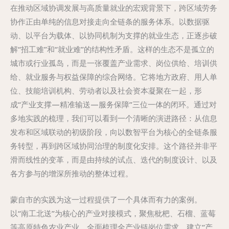
在推动区域协调发展与高质量就业的宏观背景下，跨区域劳务
协作正由单纯的信息对接走向全链条的服务体系。以数据驱
动、以平台为载体、以协同机制为支撑的就业生态，正逐步破
解“招工难”和“就业难”的结构性矛盾。这样的生态不是孤立的
城市或行业孤岛，而是一张覆盖产业需求、岗位供给、培训供
给、就业服务与权益保障的综合网络。它将地方政府、用人单
位、技能培训机构、劳动者以及社会资本凝聚在一起，形
成“产业支撑—精准输送—服务保障”三位一体的闭环。通过对
多地实践的梳理，我们可以看到一个清晰的演进路径：从信息
发布和区域联动的初级阶段，向以数智平台为核心的全链条服
务转型，再到跨区域协同治理的制度化安排。这个路径并非平
滑而线性的变革，而是由持续的试点、迭代的制度设计、以及
各方参与的增深所推动的整体过程。
蒙自市的实践为这一过程提供了一个具体而有力的案例。
以“南工北送”为核心的产业对接模式，聚焦枇杷、石榴、蓝莓
等高原特色农业产业，全面梳理全产业链岗位需求，建立“产