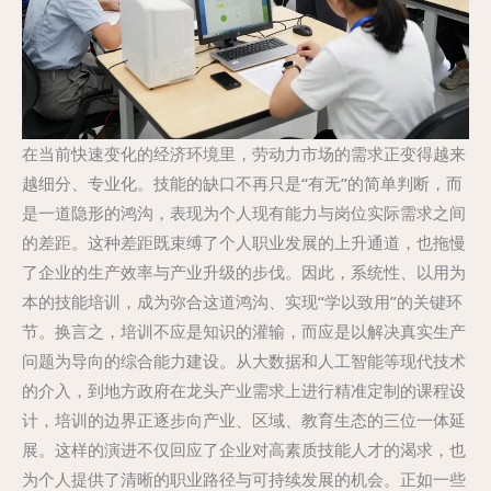
在当前快速变化的经济环境里，劳动力市场的需求正变得越来
越细分、专业化。技能的缺口不再只是“有无”的简单判断，而
是一道隐形的鸿沟，表现为个人现有能力与岗位实际需求之间
的差距。这种差距既束缚了个人职业发展的上升通道，也拖慢
了企业的生产效率与产业升级的步伐。因此，系统性、以用为
本的技能培训，成为弥合这道鸿沟、实现“学以致用”的关键环
节。换言之，培训不应是知识的灌输，而应是以解决真实生产
问题为导向的综合能力建设。从大数据和人工智能等现代技术
的介入，到地方政府在龙头产业需求上进行精准定制的课程设
计，培训的边界正逐步向产业、区域、教育生态的三位一体延
展。这样的演进不仅回应了企业对高素质技能人才的渴求，也
为个人提供了清晰的职业路径与可持续发展的机会。正如一些